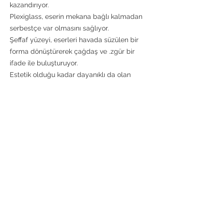
kazandırıyor.
Plexiglass, eserin mekana bağlı kalmadan
serbestçe var olmasını sağlıyor.
Şeffaf yüzeyi, eserleri havada süzülen bir
forma dönüştürerek çağdaş ve .zgür bir
ifade ile buluşturuyor.
Estetik olduğu kadar dayanıklı da olan
plexiglass, sanatı uzun ömürlü kılarken,
lüks ve rafine bir hissiyat sunuyor.
Bu kompozisyonun son dokunuşu ise
döküm pirinç vidalar ... Geleneksel
zanaatin gücünü taşıyan bu detaylar,
eserin çerçevesiz bir şekilde süzülmesini
sağlarken, geçmiş ve geleceği kusursuz
bir şekilde birleştiriyor.
Ürün Özellikleri
Malzeme:
1 cm kalınlığında şeffaf pleksi